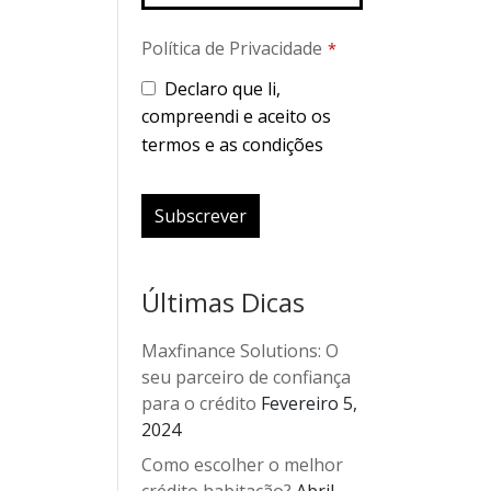
Política de Privacidade
*
Declaro que li,
compreendi e aceito os
termos e as condições
Subscrever
This
field
Últimas Dicas
should
be left
Maxfinance Solutions: O
blank
seu parceiro de confiança
para o crédito
Fevereiro 5,
2024
Como escolher o melhor